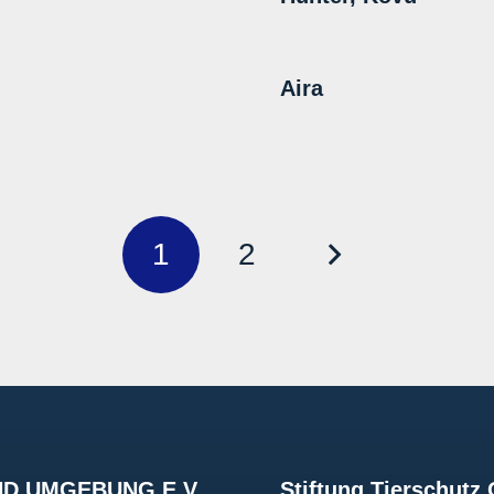
Aira
1
2
D UMGEBUNG E.V.
Stiftung Tierschut