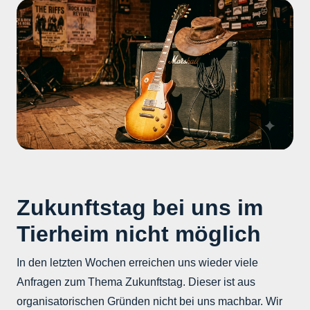
Wer Lust auf ein bisschen feinster Rock ’n‘ Roll und
einen gemütlichen Abend hat: Kommt vorbei, genießt
die Musik und unterstützt dabei unsere Schützlinge!
Ein großes Dankeschön an Doc Moralez für die
Unterstützung und gratulieren dem Büdchen.
Zukunftstag bei uns im
Tierheim nicht möglich
In den letzten Wochen erreichen uns wieder viele
Anfragen zum Thema Zukunftstag. Dieser ist aus
organisatorischen Gründen nicht bei uns machbar. Wir