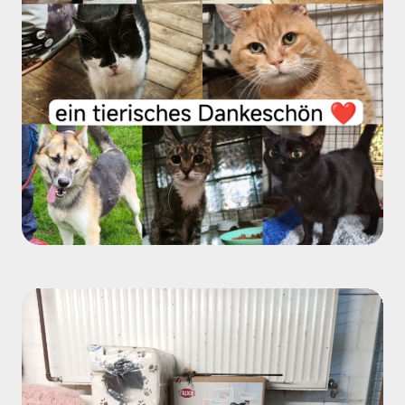
gebacken, gebastelt und Spenden gesammelt haben.
Egal ob im schulischen Sinne oder einfach weil sie Lust
dazu hatten. Euer Engagement berührt uns sehr!
Verlässliche Hilfe: Unsere Dauerspender, die uns jeden
Monat mit festen Beträgen unterstützen, geben uns die
nötige Sicherheit für unserer tägliche Arbeit.
Spontane Unterstützung: Auch jede einzelne Geld- und
Sachspende, die uns „einfach so“ oder aus einem
besonderen Anlass erreicht hat, hat dazu beigetragen,
dass es unseren Tieren an nichts fehlt.
Ohne Menschen wie euch wäre unsere Arbeit nicht
möglich. Jeder Sack Futter, jedes Spielzeug und jeder
Euro ist ein Zeichen dafür, dass unsere Tiere nicht
vergessen werden.