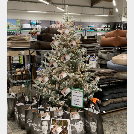
Kunden, die beim Einkauf an unsere Schützlinge
gedacht haben und so großzügig gespendet haben. Die
vielen hochwertigen Futterspenden und das Zubehör
sind bereits bei uns angekommen und werden von
unseren Bewohnern freudig inspiziert.
Vielen Dank für diese tolle Nachbarschaftshilfe!