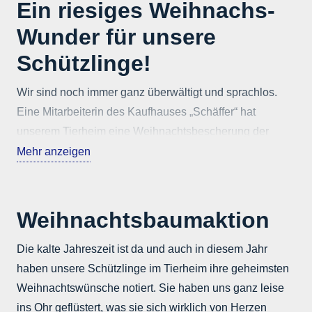
Ein riesiges Weihnachs-
Wunder für unsere
Schützlinge!
Wir sind noch immer ganz überwältigt und sprachlos.
Eine Mitarbeiterin des Kaufhauses „Schäffer“ hat
unserem Tierheim eine Weihnachtsbescherung der
Extraklasse bereitet!
Mehr anzeigen
Alles begann mit einer wundervollen Aktion. Die
Mitarbeiterin hat mit viel Liebe kleine selbstgemachte
Weihnachtsbaumaktion
Glückskerzen im Erdgeschoss des Kaufhauses
„Schäffer“ gegen eine Spende verkauft. Der gesamte
Die kalte Jahreszeit ist da und auch in diesem Jahr
Erlös dieser Aktion floss zu 100 % in die Unterstützung
haben unsere Schützlinge im Tierheim ihre geheimsten
unserer Tiere.
Weihnachtswünsche notiert. Sie haben uns ganz leise
ins Ohr geflüstert, was sie sich wirklich von Herzen
Pünktlich zu Weihnachten erreichte uns eine Spende