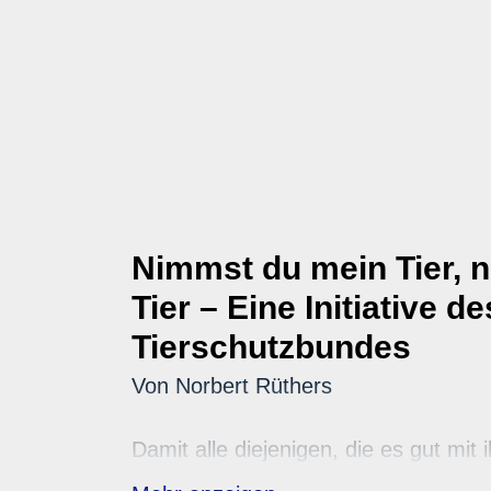
Nimmst du mein Tier, 
Tier – Eine Initiative 
Tierschutzbundes
Von Norbert Rüthers
Damit alle diejenigen, die es gut mit
nicht auf den Urlaub verzichten müss