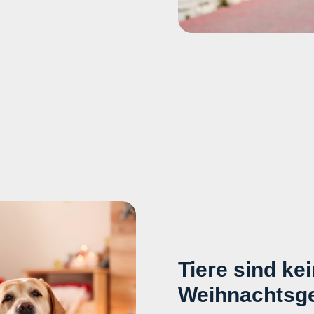
einschlägige Mär
tützung von Pedigree
jungen und viel 
ine bewährte,
Welpen auffalle
mein Tier, nehm’ ich
wollen.
ab sofort, denn die
Menschen schon im
 und buchen.
Was kann man gegen 
tun?
eit erfolgreichen
Zuerst ist Aufklärung 
mationsangebots des
werden in Massenzuch
ema „Tier und
Bedingungen gezüchte
0 Haustiere – vor
kränklich, geschwächt,
Besitzern ausgesetzt.
und evtl. leider auch 
tiere, wie Hamster,
vegetieren als leben
Tiere sind ke
stetig an. Die
Untersuchungen haben
ihre Besitzer in die
Weihnachtsg
Welpen deutlich krank
cht um das Wohl ihres