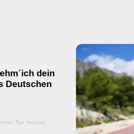
wehrloser Tiere auf d
Hunden (NHundG) müs
Mitteln auf Kosten d
01. Juli 2013 ihren H
Tiere und Menschen 
anmelden
Dabei setzen diese Ti
Gelegenheitsk
Markt im Auslan
Spielzeug oder M
nehm´ich dein
Sparfüchse
, d
des Deutschen
mit vermeintlic
nicht beim Züch
wollen, wenn es 
„Großhandel“ so vi
 ihrem Tier meinen,
Tierliebhaber
,
en, führt der