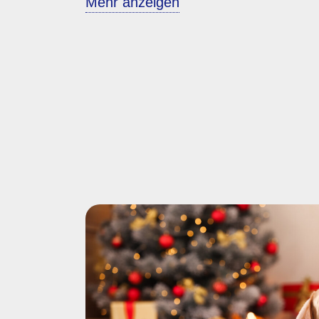
Mehr anzeigen
Deutsche Tierschutzbund mit Unters
und Whiskas auch in diesem Jahr se
kostenlose Urlaubs-Hilfe „Nimmst du 
dein Tier“ durch. Die Aktion beginnt 
Erfahrung zeigt, dass immer mehr 
Frühjahr ihren Sommerurlaub planen
Traurige Tatsache: Trotz der bundesw
Aktion und des umfangreichen Infor
Deutschen Tierschutzbundes zum Th
Urlaub“ werden jedes Jahr fast 70.00
allem Hunde und Katzen – von ihren 
Auch die Zahl der abgegebenen Klein
Meerschweinchen und Ratten, steigt 
meisten ereilt dieses Schicksal, wenn 
Ferien aufbrechen und sich vorab ni