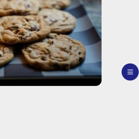
tier unbedingt mit einem
und registrieren!
fern noch nicht geschehen, von jedem
werden und ist für das Tier
. Die Registrierung selbst bei
der dem Deutschen
kostenfrei. Durch eine Registrierung
ehörden, Tierärzten und Tierheimen
auch dafür, dass Ihr kleiner Liebling
n Stellen sehr schnell nach Hause
 drei Register, bei denen Sie Ihren
ssen können: „TASSO e.V.“ und