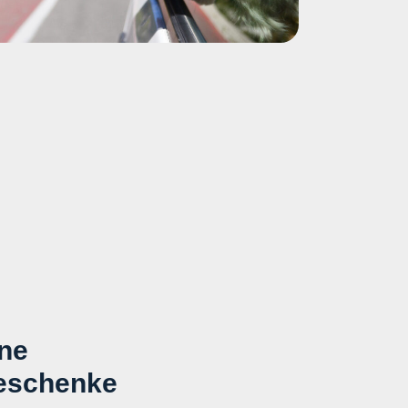
kte die kleinen (und oftmals viel zu
zu früh von der Mutter getrennten)
n und sie aus ihrem Elend erlösen
diesen fürchterlichen Welpenhandel
wichtig: Die „Wühltischwelpen“
tanlagen unter fürchterlichen
t und sind meist von Anfang an
 schlecht oder gar nicht sozialisiert
emotional verstört. Die Mütter
dige Gebärmaschinen dahin.
ine
 ergeben, dass bis zu 50% dieser
eschenke
heitsanfälliger sind oder sogar