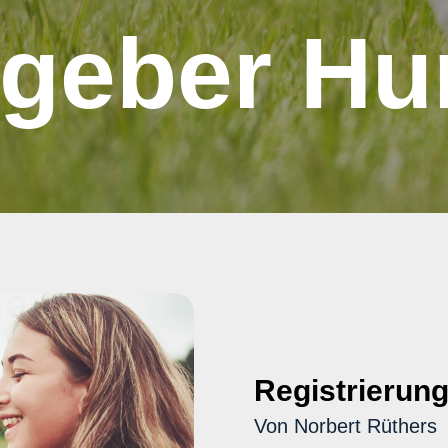
tgeber Hu
Registrierun
Von Norbert Rüthers