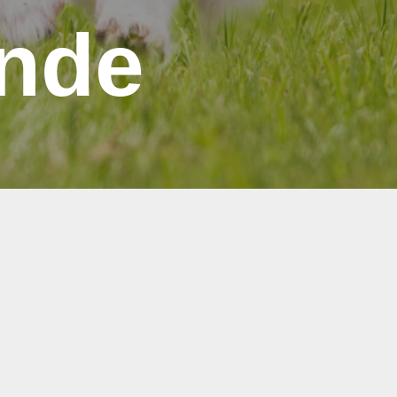
nde
g