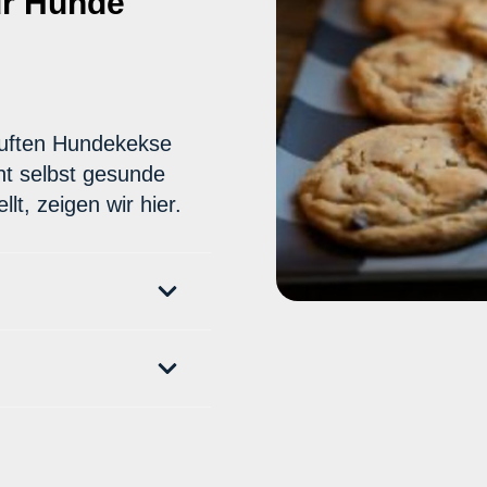
ür Hunde
Lassen Sie Ihr Haus
Mikrochip versehen 
Der Eingriff kann, so
auften Hundekekse
Tierarzt durchgeführt 
ht selbst gesunde
vollkommen schmerzlos
lt, zeigen wir hier.
TASSO,
FINDEFIX
o
Haustierregister
ist 
erleichtern Sie den B
die Arbeit und sorgen 
bei Kontakt mit diese
zurück gelangt.
In Deutschland gibt es
Hund registrieren la