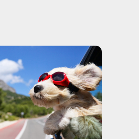
ie Spitze und versuchen mit allen
sen alle HundehalterInnen ab dem
er Gesundheit und Lebensfreude der
und in einem Zentralen Register
Geld zu machen.
erquäler auf drei Typen von Käufern:
äufer
, für die ein „mal eben“ auf dem
d gekauftes Tier ein willkommenes
itbringsel ist.
ie für einen vermeintlichen Rassehund
hen „Papieren und allen Impfungen“
ter um die 1000 Euro bezahlen
die Tiere doch im Internet oder
el billiger gibt. „Geiz ist geil!“.
 denen beim Rundgang über