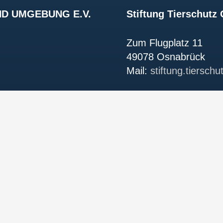
D UMGEBUNG E.V.
Stiftung Tierschut
Zum Flugplatz 11
49078 Osnabrück
Mail:
stiftung.tiersch
k.de