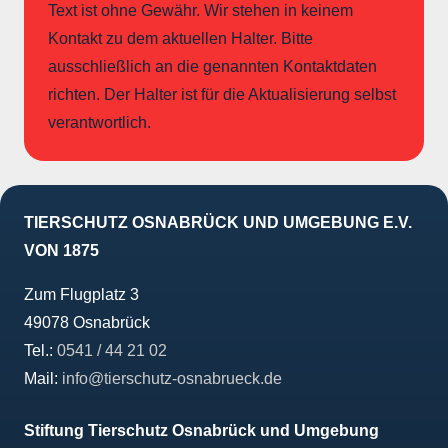
Text ist ohne Gewähr. Wir stehen in keinem
Kontakt zu dem aktuellen Halter. Bitte
ausschließlich an die genannten Kontaktdaten
richten. Der Halter ist für die Aktualisierung selbst
verantwortlich.
TIERSCHUTZ OSNABRÜCK UND UMGEBUNG E.V.
VON 1875
Zum Flugplatz 3
49078 Osnabrück
Tel.:
0541 / 44 21 02
Mail:
info@tierschutz-osnabrueck.de
Stiftung Tierschutz Osnabrück und Umgebung