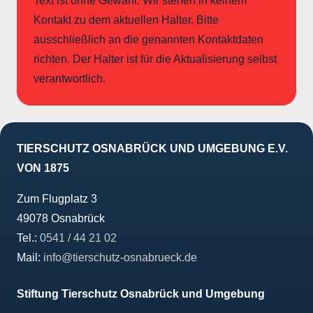
Text ist ohne Gewähr. Wir stehen in keinem
Kontakt zu dem aktuellen Halter. Bitte
ausschließlich an die genannten Kontaktdaten
richten. Der Halter ist für die Aktualisierung selbst
verantwortlich.
TIERSCHUTZ OSNABRÜCK UND UMGEBUNG E.V.
VON 1875
Zum Flugplatz 3
49078 Osnabrück
Tel.:
0541 / 44 21 02
Mail:
info@tierschutz-osnabrueck.de
Stiftung Tierschutz Osnabrück und Umgebung