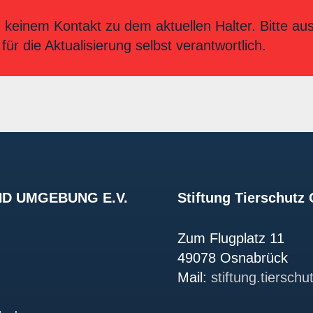
 keinem Kontakt zu dem aktuellen Halter. Bitte au
für die Aktualisierung selbst verantwortlich.
D UMGEBUNG E.V.
Stiftung Tierschut
Zum Flugplatz 11
49078 Osnabrück
Mail:
stiftung.tiersch