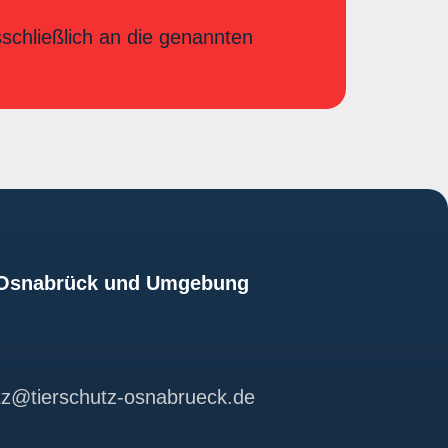
sschließlich an die genannten
z Osnabrück und Umgebung
utz@tierschutz-osnabrueck.de