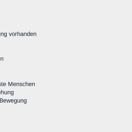
rung vorhanden
en
sste Menschen
ehung
d Bewegung