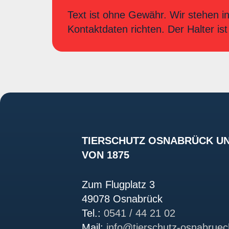
Text ist ohne Gewähr. Wir stehen in
Kontaktdaten richten. Der Halter ist 
TIERSCHUTZ OSNABRÜCK UN
VON 1875
Zum Flugplatz 3
49078 Osnabrück
Tel.:
0541 / 44 21 02
Mail:
info@tierschutz-osnabruec