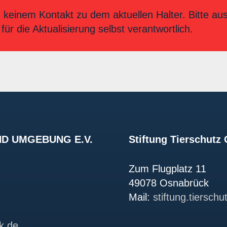
 keinem Kontakt zu dem aktuellen Halter. Bitte au
für die Aktualisierung selbst verantwortlich.
D UMGEBUNG E.V.
Stiftung Tierschut
Zum Flugplatz 11
49078 Osnabrück
Mail:
stiftung.tiersch
k.de