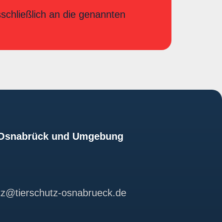
sschließlich an die genannten
z Osnabrück und Umgebung
utz@tierschutz-osnabrueck.de