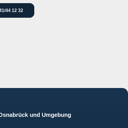
41/44 12 32
z Osnabrück und Umgebung