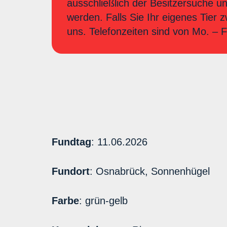
ausschließlich der Besitzersuche u
werden. Falls Sie Ihr eigenes Tier 
uns. Telefonzeiten sind von Mo. –
Fundtag
: 11.06.2026
Fundort
: Osnabrück, Sonnenhügel
Farbe
: grün-gelb