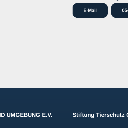
E-Mail
05
D UMGEBUNG E.V.
Stiftung Tierschut