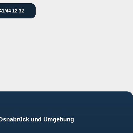
41/44 12 32
z Osnabrück und Umgebung