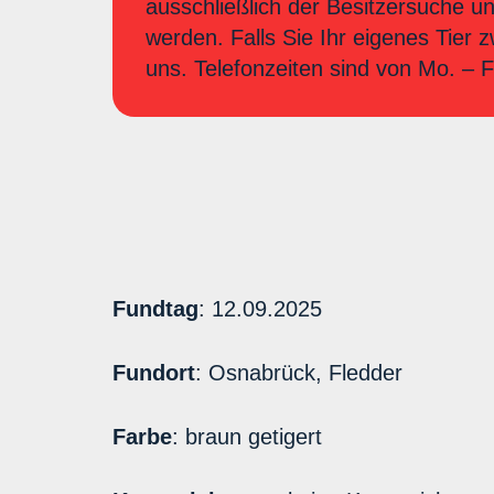
ausschließlich der Besitzersuche u
werden. Falls Sie Ihr eigenes Tier 
uns. Telefonzeiten sind von Mo. –
Fundtag
: 12.09.2025
Fundort
: Osnabrück, Fledder
Farbe
: braun getigert