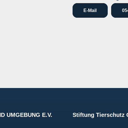
E-Mail
05
D UMGEBUNG E.V.
Stiftung Tierschut